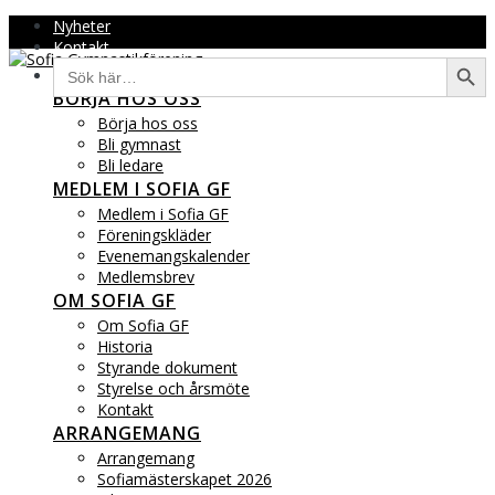
Hoppa
Nyheter
till
Kontakt
Sökkna
Sök
innehåll
efter:
BÖRJA HOS OSS
Börja hos oss
Bli gymnast
Bli ledare
MEDLEM I SOFIA GF
Medlem i Sofia GF
Föreningskläder
Evenemangskalender
Medlemsbrev
OM SOFIA GF
Om Sofia GF
Historia
Styrande dokument
Styrelse och årsmöte
Kontakt
ARRANGEMANG
Arrangemang
Sofiamästerskapet 2026