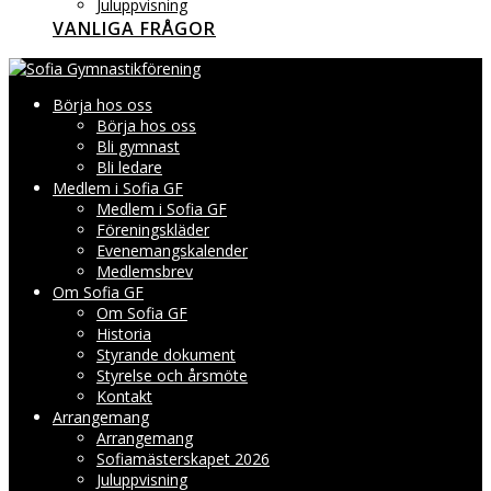
Juluppvisning
VANLIGA FRÅGOR
Börja hos oss
Börja hos oss
Bli gymnast
Bli ledare
Medlem i Sofia GF
Medlem i Sofia GF
Föreningskläder
Evenemangskalender
Medlemsbrev
Om Sofia GF
Om Sofia GF
Historia
Styrande dokument
Styrelse och årsmöte
Kontakt
Arrangemang
Arrangemang
Sofiamästerskapet 2026
Juluppvisning