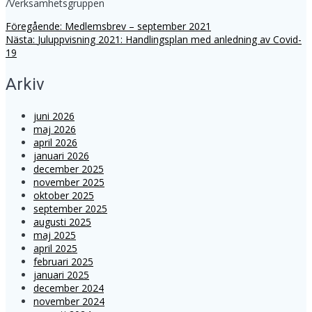
/Verksamhetsgruppen
Föregående
Föregående:
Medlemsbrev – september 2021
Inläggsnavigering
Nästa
inlägg:
Nästa:
Juluppvisning 2021: Handlingsplan med anledning av Covid-
inlägg:
19
Arkiv
juni 2026
maj 2026
april 2026
januari 2026
december 2025
november 2025
oktober 2025
september 2025
augusti 2025
maj 2025
april 2025
februari 2025
januari 2025
december 2024
november 2024