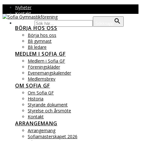
Hoppa
Nyheter
till
Kontakt
innehåll
Sök efter:
Sökknapp
BÖRJA HOS OSS
Börja hos oss
Bli gymnast
Bli ledare
MEDLEM I SOFIA GF
Medlem i Sofia GF
Föreningskläder
Evenemangskalender
Medlemsbrev
OM SOFIA GF
Om Sofia GF
Historia
Styrande dokument
Styrelse och årsmöte
Kontakt
ARRANGEMANG
Arrangemang
Sofiamästerskapet 2026