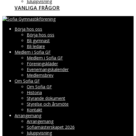
Juluppvisning
VANLIGA FRÅGOR
Börja hos oss
Börja hos oss
Bli gymnast
Bli ledare
Medlem i Sofia GF
Medlem i Sofia GF
Föreningskläder
Evenemangskalender
Medlemsbrev
Om Sofia GF
Om Sofia GF
Historia
Styrande dokument
Styrelse och årsmöte
Kontakt
Arrangemang
Arrangemang
Sofiamästerskapet 2026
Juluppvisning