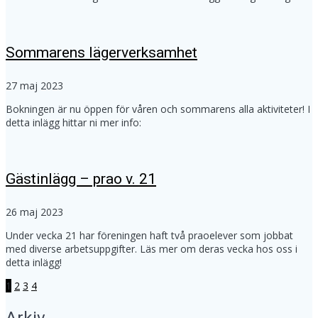
Sommarens lägerverksamhet
27 maj 2023
Bokningen är nu öppen för våren och sommarens alla aktiviteter! I
detta inlägg hittar ni mer info:
Gästinlägg – prao v. 21
26 maj 2023
Under vecka 21 har föreningen haft två praoelever som jobbat
med diverse arbetsuppgifter. Läs mer om deras vecka hos oss i
detta inlägg!
Sida
Sida
Sida
Sida
1
2
3
4
Inläggsnavigering
Arkiv