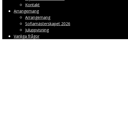
Kontakt
Arrangemang
Arrangemang
Sofiamästerskapet 2026
Juluppvisning
Vanliga frågor