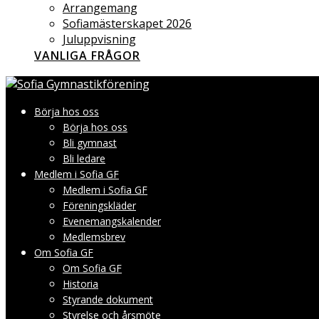
Arrangemang
Sofiamästerskapet 2026
Juluppvisning
VANLIGA FRÅGOR
Börja hos oss
Börja hos oss
Bli gymnast
Bli ledare
Medlem i Sofia GF
Medlem i Sofia GF
Föreningskläder
Evenemangskalender
Medlemsbrev
Om Sofia GF
Om Sofia GF
Historia
Styrande dokument
Styrelse och årsmöte