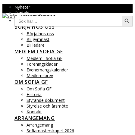
Hoppa
Nyheter
till
Kontakt
Sökkna
Sök
innehåll
efter:
BÖRJA HOS OSS
Börja hos oss
Bli gymnast
Bli ledare
MEDLEM I SOFIA GF
Medlem i Sofia GF
Föreningskläder
Evenemangskalender
Medlemsbrev
OM SOFIA GF
Om Sofia GF
Historia
Styrande dokument
Styrelse och årsmöte
Kontakt
ARRANGEMANG
Arrangemang
Sofiamästerskapet 2026