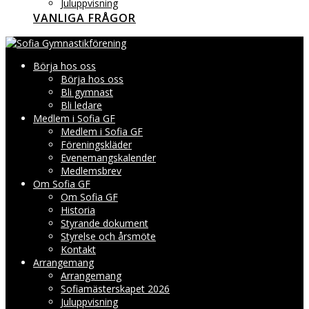
Juluppvisning
VANLIGA FRÅGOR
Börja hos oss
Börja hos oss
Bli gymnast
Bli ledare
Medlem i Sofia GF
Medlem i Sofia GF
Föreningskläder
Evenemangskalender
Medlemsbrev
Om Sofia GF
Om Sofia GF
Historia
Styrande dokument
Styrelse och årsmöte
Kontakt
Arrangemang
Arrangemang
Sofiamästerskapet 2026
Juluppvisning