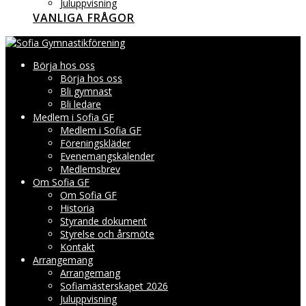
Juluppvisning
VANLIGA FRÅGOR
Börja hos oss
Börja hos oss
Bli gymnast
Bli ledare
Medlem i Sofia GF
Medlem i Sofia GF
Föreningskläder
Evenemangskalender
Medlemsbrev
Om Sofia GF
Om Sofia GF
Historia
Styrande dokument
Styrelse och årsmöte
Kontakt
Arrangemang
Arrangemang
Sofiamästerskapet 2026
Juluppvisning