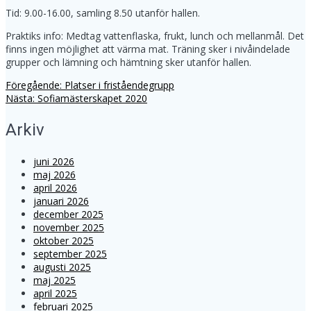
Tid: 9.00-16.00, samling 8.50 utanför hallen.
Praktiks info: Medtag vattenflaska, frukt, lunch och mellanmål. Det
finns ingen möjlighet att värma mat. Träning sker i nivåindelade
grupper och lämning och hämtning sker utanför hallen.
Föregående
Föregående:
Platser i friståendegrupp
Inläggsnavigering
Nästa
inlägg:
Nästa:
Sofiamästerskapet 2020
inlägg:
Arkiv
juni 2026
maj 2026
april 2026
januari 2026
december 2025
november 2025
oktober 2025
september 2025
augusti 2025
maj 2025
april 2025
februari 2025