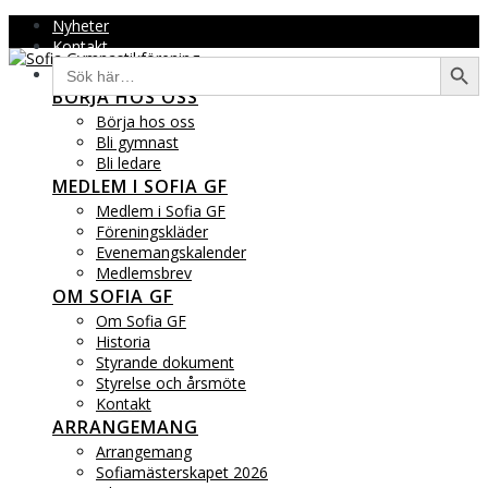
Hoppa
Nyheter
till
Kontakt
Sökkna
Sök
innehåll
efter:
BÖRJA HOS OSS
Börja hos oss
Bli gymnast
Bli ledare
MEDLEM I SOFIA GF
Medlem i Sofia GF
Föreningskläder
Evenemangskalender
Medlemsbrev
OM SOFIA GF
Om Sofia GF
Historia
Styrande dokument
Styrelse och årsmöte
Kontakt
ARRANGEMANG
Arrangemang
Sofiamästerskapet 2026