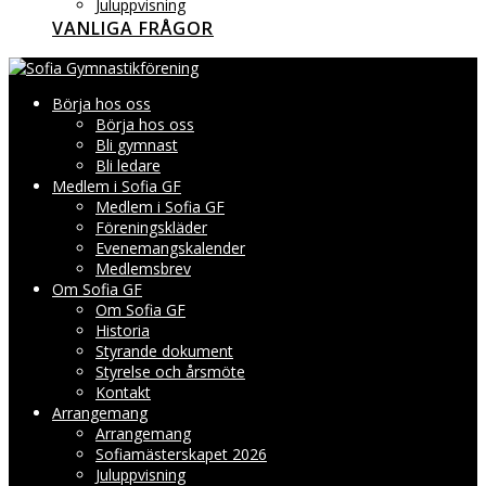
Juluppvisning
VANLIGA FRÅGOR
Börja hos oss
Börja hos oss
Bli gymnast
Bli ledare
Medlem i Sofia GF
Medlem i Sofia GF
Föreningskläder
Evenemangskalender
Medlemsbrev
Om Sofia GF
Om Sofia GF
Historia
Styrande dokument
Styrelse och årsmöte
Kontakt
Arrangemang
Arrangemang
Sofiamästerskapet 2026
Juluppvisning