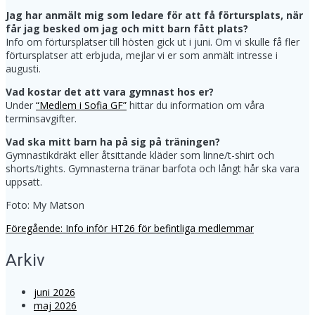
Jag har anmält mig som ledare för att få förtursplats, när
får jag besked om jag och mitt barn fått plats?
Info om förtursplatser till hösten gick ut i juni. Om vi skulle få fler
förtursplatser att erbjuda, mejlar vi er som anmält intresse i
augusti.
Vad kostar det att vara gymnast hos er?
Under
“Medlem i Sofia GF”
hittar du information om våra
terminsavgifter.
Vad ska mitt barn ha på sig på träningen?
Gymnastikdräkt eller åtsittande kläder som linne/t-shirt och
shorts/tights. Gymnasterna tränar barfota och långt hår ska vara
uppsatt.
Foto: My Matson
Föregående
Föregående:
Info inför HT26 för befintliga medlemmar
Inläggsnavigering
inlägg:
Arkiv
juni 2026
maj 2026