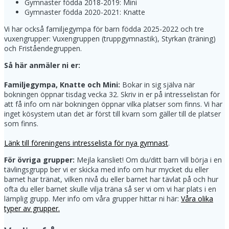
Gymnaster födda 2018-2019: Mini
Gymnaster födda 2020-2021: Knatte
Vi har också familjegympa för barn födda 2025-2022 och tre
vuxengrupper: Vuxengruppen (truppgymnastik), Styrkan (träning)
och Friståendegruppen.
Så här anmäler ni er:
Familjegympa, Knatte och Mini:
Bokar in sig själva när
bokningen öppnar tisdag vecka 32. Skriv in er på intresselistan för
att få info om när bokningen öppnar vilka platser som finns. Vi har
inget kösystem utan det är först till kvarn som gäller till de platser
som finns.
Länk till föreningens intresselista för nya gymnast
.
För övriga grupper:
Mejla kansliet! Om du/ditt barn vill börja i en
tävlingsgrupp ber vi er skicka med info om hur mycket du eller
barnet har tränat, vilken nivå du eller barnet har tävlat på och hur
ofta du eller barnet skulle vilja träna så ser vi om vi har plats i en
lämplig grupp. Mer info om våra grupper hittar ni här:
Våra olika
typer av grupper.