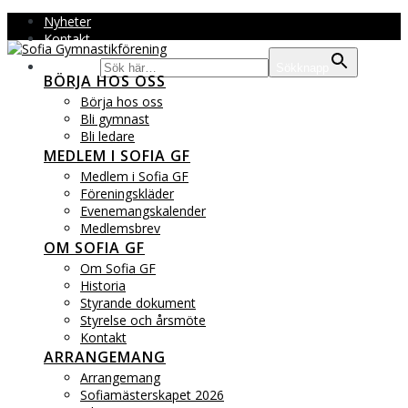
Hoppa
Nyheter
till
Kontakt
innehåll
Sök efter:
Sökknapp
BÖRJA HOS OSS
Börja hos oss
Bli gymnast
Bli ledare
MEDLEM I SOFIA GF
Medlem i Sofia GF
Föreningskläder
Evenemangskalender
Medlemsbrev
OM SOFIA GF
Om Sofia GF
Historia
Styrande dokument
Styrelse och årsmöte
Kontakt
ARRANGEMANG
Arrangemang
Sofiamästerskapet 2026