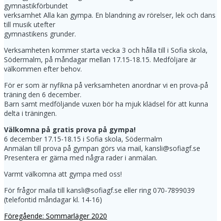
gymnastikförbundet
verksamhet Alla kan gympa​. En blandning av rörelser, lek och dans
till musik utefter
gymnastikens grunder.
Verksamheten kommer starta vecka 3 och hålla till i Sofia skola,
Södermalm, på måndagar mellan 17.15-18.15. Medföljare är
välkommen efter behov.
För er som är nyfikna på verksamheten anordnar vi en prova-på
träning den 6 december.
Barn samt medföljande vuxen bör ha mjuk klädsel för att kunna
delta i träningen.
Välkomna på gratis prova på gympa!
6 december 17.15-18.15 i Sofia skola, Södermalm
Anmälan till prova på gympan görs via mail, ​kansli@sofiagf.se
Presentera er gärna med några rader i anmälan.
Varmt välkomna att gympa med oss!
För frågor maila till ​kansli@sofiagf.se​ eller ring 070-7899039
(telefontid måndagar kl. 14-16)
Föregående
Föregående:
Sommarläger 2020
Inläggsnavigering