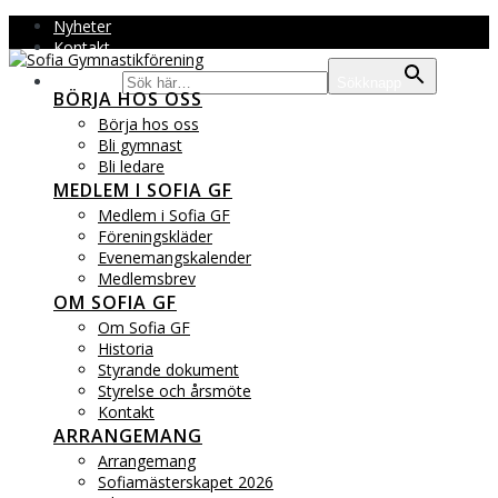
Hoppa
Nyheter
till
Kontakt
innehåll
Sök efter:
Sökknapp
BÖRJA HOS OSS
Börja hos oss
Bli gymnast
Bli ledare
MEDLEM I SOFIA GF
Medlem i Sofia GF
Föreningskläder
Evenemangskalender
Medlemsbrev
OM SOFIA GF
Om Sofia GF
Historia
Styrande dokument
Styrelse och årsmöte
Kontakt
ARRANGEMANG
Arrangemang
Sofiamästerskapet 2026