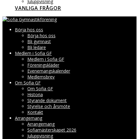
Juluppvisning
VANLIGA FRÅGOR
Börja hos oss
Börja hos oss
Bli gymnast
Bli ledare
Medlem i Sofia GF
Medlem i Sofia GF
Föreningskläder
Evenemangskalender
Medlemsbrev
Om Sofia GF
Om Sofia GF
Historia
Styrande dokument
Styrelse och årsmöte
Kontakt
Arrangemang
Arrangemang
Sofiamästerskapet 2026
Juluppvisning